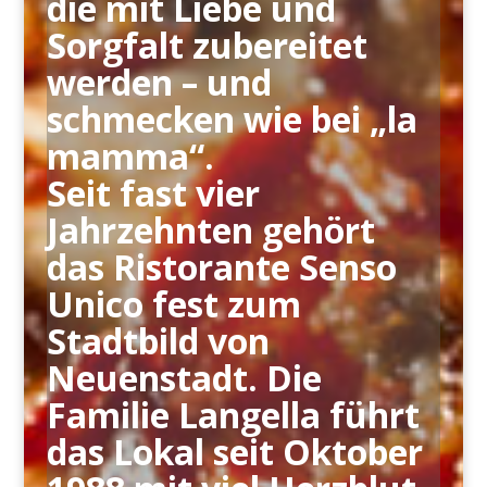
die mit Liebe und
Sorgfalt zubereitet
werden – und
schmecken wie bei „la
mamma“.
Seit fast vier
Jahrzehnten gehört
das Ristorante Senso
Unico fest zum
Stadtbild von
Neuenstadt. Die
Familie Langella führt
das Lokal seit Oktober