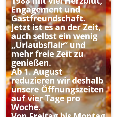
1988 mit viel Herzblut,
Engagement und
Gastfreundschaft.
Jetzt ist es an der Zeit,
auch selbst ein wenig
„Urlaubsflair“ und
mehr freie Zeit zu
genießen.
Ab 1. August
reduzieren wir deshalb
unsere Öffnungszeiten
auf vier Tage pro
Woche.
Von Freitag bis Montag