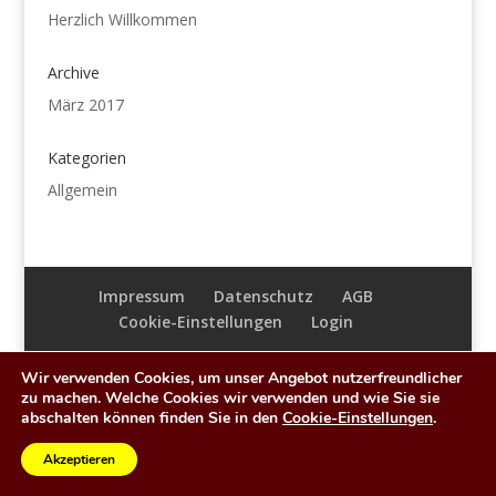
Herzlich Willkommen
Archive
März 2017
Kategorien
Allgemein
Impressum
Datenschutz
AGB
Cookie-Einstellungen
Login
Wir verwenden Cookies, um unser Angebot nutzerfreundlicher
zu machen. Welche Cookies wir verwenden und wie Sie sie
abschalten können finden Sie in den
Cookie-Einstellungen
.
copyright © 2026
Senso Unico
| Realisierung:
webdesign-hess.de
Akzeptieren