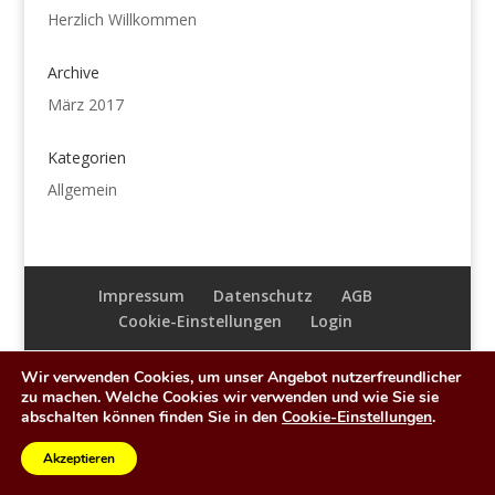
Herzlich Willkommen
Archive
März 2017
Kategorien
Allgemein
Impressum
Datenschutz
AGB
Cookie-Einstellungen
Login
Wir verwenden Cookies, um unser Angebot nutzerfreundlicher
zu machen. Welche Cookies wir verwenden und wie Sie sie
abschalten können finden Sie in den
Cookie-Einstellungen
.
copyright © 2026
Senso Unico
| Realisierung:
webdesign-hess.de
Akzeptieren